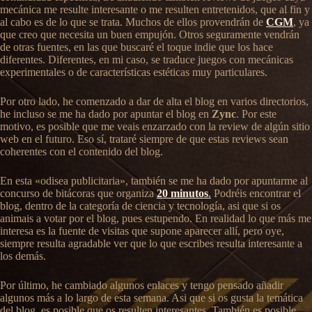
mecánica me resulte interesante o me resulten entretenidos, que al fin y
al cabo es de lo que se trata. Muchos de ellos provendrán de
CGM
, ya
que creo que necesita un buen empujón. Otros seguramente vendrán
de otras fuentes, en las que buscaré el toque indie que los hace
diferentes. Diferentes, en mi caso, se traduce juegos con mecánicas
experimentales o de características estéticas muy particulares.
Por otro lado, he comenzado a dar de alta el blog en varios directorios,
he incluso se me ha dado por apuntar el blog en
Zync
. Por este
motivo, es posible que me veais enzarzado con la review de algún sitio
web en el futuro. Eso sí, trataré siempre de que estas reviews sean
coherentes con el contenido del blog.
En esta «odisea publicitaria», también se me ha dado por apuntarme al
concurso de bitácoras que organiza
20 minutos
.
Podréis encontrar el
blog, dentro de la categoría de ciencia y tecnología, asi que si os
animais a votar por el blog, pues estupendo. En realidad lo que más me
interesa es la fuente de visitas que supone aparecer allí, pero oye,
siempre resulta agradable ver que lo que escribes resulta interesante a
los demás.
Por último, he cambiado algunos enlaces y tengo pensado añadir
algunos más a lo largo de esta semana. Asi que si os gusta la temática
del blog, es posible que os resulten interesantes. También es posible