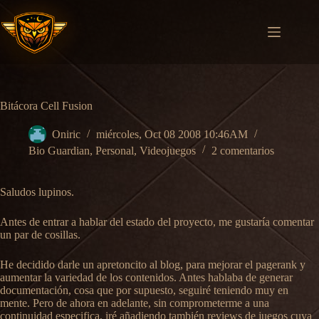
Saltar
al
contenido
Bitácora Cell Fusion
Oniric
miércoles, Oct 08 2008 10:46AM
Bio Guardian
,
Personal
,
Videojuegos
2 comentarios
Saludos lupinos.
Antes de entrar a hablar del estado del proyecto, me gustaría comentar
un par de cosillas.
He decidido darle un apretoncito al blog, para mejorar el pagerank y
aumentar la variedad de los contenidos. Antes hablaba de generar
documentación, cosa que por supuesto, seguiré teniendo muy en
mente. Pero de ahora en adelante, sin comprometerme a una
continuidad especifica, iré añadiendo también reviews de juegos cuya