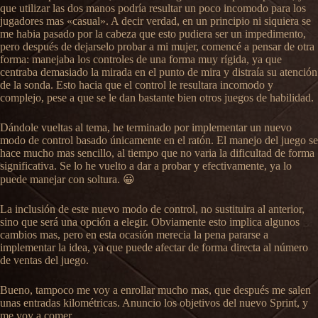
que utilizar las dos manos podría resultar un poco incomodo para los
jugadores mas «casual». A decir verdad, en un principio ni siquiera se
me habia pasado por la cabeza que esto pudiera ser un impedimento,
pero después de dejarselo probar a mi mujer, comencé a pensar de otra
forma: manejaba los controles de una forma muy rígida, ya que
centraba demasiado la mirada en el punto de mira y distraía su atención
de la sonda. Esto hacia que el control le resultara incomodo y
complejo, pese a que se le dan bastante bien otros juegos de habilidad.
Dándole vueltas al tema, he terminado por implementar un nuevo
modo de control basado únicamente en el ratón. El manejo del juego se
hace mucho mas sencillo, al tiempo que no varia la dificultad de forma
significativa. Se lo he vuelto a dar a probar y efectivamente, ya lo
puede manejar con soltura. 😀
La inclusión de este nuevo modo de control, no sustituira al anterior,
sino que será una opción a elegir. Obviamente esto implica algunos
cambios mas, pero en esta ocasión merecia la pena pararse a
implementar la idea, ya que puede afectar de forma directa al número
de ventas del juego.
Bueno, tampoco me voy a enrollar mucho mas, que después me salen
unas entradas kilométricas. Anuncio los objetivos del nuevo Sprint, y
me voy a comer.