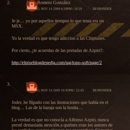
Jorge Romero González
SÁBADO, NOV 14 2009 6:29PM / 18:29
RESPONDER
Je je… yo por aquellos tiempos lo que tenia era un
MSX.
Yo la verdad es que tengo adiccion a las Chiptunes.
Por cierto, ¿te acuerdas de las portadas de Azpiri?:
http://elpixeblogdepedja.com/tag/topo-soft/page/2
DyA
SÁBADO, NOV 14 2009 10:45PM / 22:45
RESPONDER
Joder, he flipado con las ilustraciones que había en el
blog… Las de la baraja son la hostia…
La verdad es que no conocía a Alfonso Azpiri, nunca
presté demasiada atención a quiénes eran los autores de