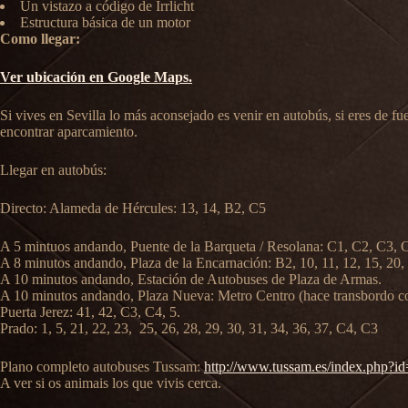
Un vistazo a código de Irrlicht
Estructura básica de un motor
Como llegar:
Ver ubicación en Google Maps.
Si vives en Sevilla lo más aconsejado es venir en autobús, si eres de fu
encontrar aparcamiento.
Llegar en autobús:
Directo: Alameda de Hércules: 13, 14, B2, C5
A 5 mintuos andando, Puente de la Barqueta / Resolana: C1, C2, C3, C
A 8 minutos andando, Plaza de la Encarnación: B2, 10, 11, 12, 15, 20, 
A 10 minutos andando, Estación de Autobuses de Plaza de Armas.
A 10 minutos andando, Plaza Nueva: Metro Centro (hace transbordo con
Puerta Jerez: 41, 42, C3, C4, 5.
Prado: 1, 5, 21, 22, 23, 25, 26, 28, 29, 30, 31, 34, 36, 37, C4, C3
Plano completo autobuses Tussam:
http://www.tussam.es/index.php?i
A ver si os animais los que vivis cerca.