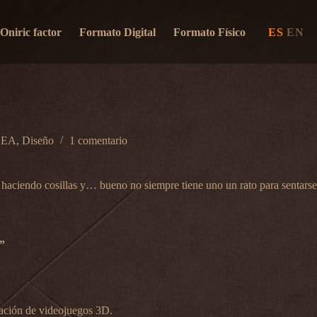
Oniric factor
Formato Digital
Formato Físico
ES
EN
SEA
,
Diseño
1 comentario
 haciendo cosillas y… bueno no siempre tiene uno un rato para sentars
”
mación de videojuegos 3D.